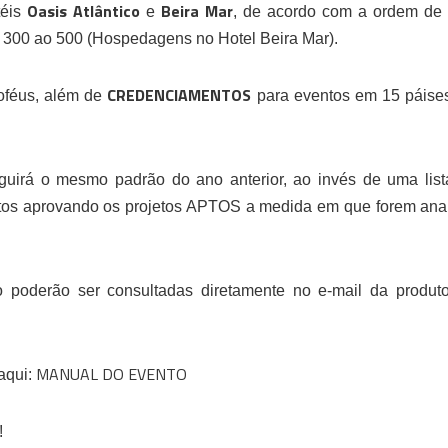
Oasis Atlântico
Beira Mar
téis
e
, de acordo com a ordem de 
e 300 ao 500 (Hospedagens no Hotel Beira Mar).
CREDENCIAMENTOS
roféus, além de
para eventos em 15 páises
uirá o mesmo padrão do ano anterior, ao invés de uma lista
ritos aprovando os projetos APTOS a medida em que forem anal
o poderão ser consultadas diretamente no e-mail da produt
MANUAL DO EVENTO
 aqui:
!